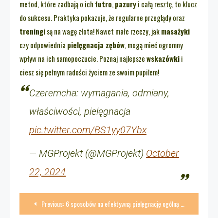
metod, które zadbają o ich
futro
,
pazury
i całą resztę, to klucz
do sukcesu. Praktyka pokazuje, że regularne przeglądy oraz
treningi
są na wagę złota! Nawet małe rzeczy, jak
masażyki
czy odpowiednia
pielęgnacja zębów
, mogą mieć ogromny
wpływ na ich samopoczucie. Poznaj najlepsze
wskazówki
i
ciesz się pełnym radości życiem ze swoim pupilem!
Czeremcha: wymagania, odmiany,
właściwości, pielęgnacja
pic.twitter.com/BS1yy07Ybx
— MGProjekt (@MGProjekt)
October
22, 2024
Nawigacja
Previous:
6 sposobów na efektywną pielęgnację ogólną zwierząt