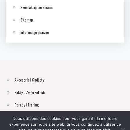
Skontaktuj sie z nami
Sitemap
Informacje prawne
Akcesoria i Gadżety
Fakty o Zwierzętach
Porady i Trening
Zwierzęta Domowe
Nous utilisons des cookies pour vous garantir la meilleure
expérience sur notre site web. Si vous continuez à utiliser ce
Żywienie i Zdrowie