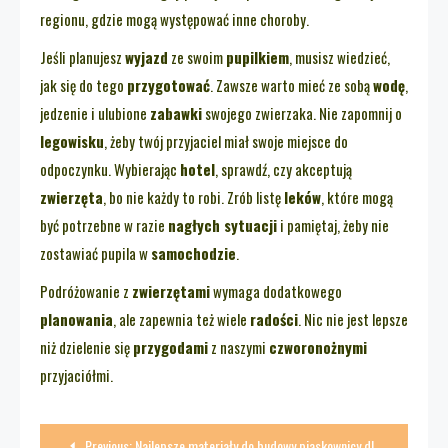
regionu, gdzie mogą występować inne choroby.
Jeśli planujesz
wyjazd
ze swoim
pupilkiem
, musisz wiedzieć,
jak się do tego
przygotować
. Zawsze warto mieć ze sobą
wodę
,
jedzenie i ulubione
zabawki
swojego zwierzaka. Nie zapomnij o
legowisku
, żeby twój przyjaciel miał swoje miejsce do
odpoczynku. Wybierając
hotel
, sprawdź, czy akceptują
zwierzęta
, bo nie każdy to robi. Zrób listę
leków
, które mogą
być potrzebne w razie
nagłych sytuacji
i pamiętaj, żeby nie
zostawiać pupila w
samochodzie
.
Podróżowanie z
zwierzętami
wymaga dodatkowego
planowania
, ale zapewnia też wiele
radości
. Nic nie jest lepsze
niż dzielenie się
przygodami
z naszymi
czworonożnymi
przyjaciółmi.
Nawigacja
Previous:
Najlepsze materiały do budowy piaskownicy dla kotów