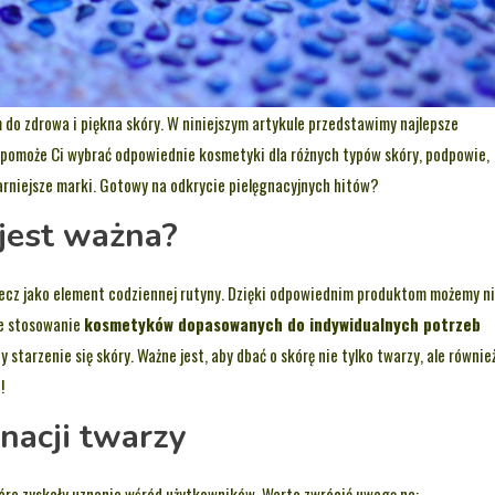
 do zdrowa i piękna skóry. W niniejszym artykule przedstawimy najlepsze
 pomoże Ci wybrać odpowiednie kosmetyki dla różnych typów skóry, podpowie,
larniejsze marki. Gotowy na odkrycie pielęgnacyjnych hitów?
 jest ważna?
lecz jako element codziennej rutyny. Dzięki odpowiednim produktom możemy n
rne stosowanie
kosmetyków dopasowanych do indywidualnych potrzeb
starzenie się skóry. Ważne jest, aby dbać o skórę nie tylko twarzy, ale równie
!
nacji twarzy
tóre zyskały uznanie wśród użytkowników. Warto zwrócić uwagę na: