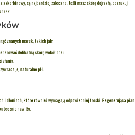
s askorbinowy, są najbardziej zalecane. Jeśli masz skórę dojrzałą, poszukuj
zczek.
tyków
nąć znanych marek, takich jak:
generować delikatną skórę wokół oczu.
iałania.
rzywraca jej naturalne pH.
ch i dłoniach, które również wymagają odpowiedniej troski. Regenerująca pia
kutecznie nawilża.