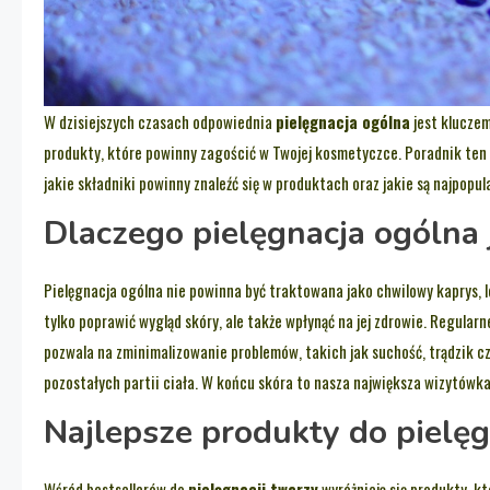
W dzisiejszych czasach odpowiednia
pielęgnacja ogólna
jest kluczem
produkty, które powinny zagościć w Twojej kosmetyczce. Poradnik ten
jakie składniki powinny znaleźć się w produktach oraz jakie są najpopu
Dlaczego pielęgnacja ogólna
Pielęgnacja ogólna nie powinna być traktowana jako chwilowy kaprys, 
tylko poprawić wygląd skóry, ale także wpłynąć na jej zdrowie. Regula
pozwala na zminimalizowanie problemów, takich jak suchość, trądzik czy 
pozostałych partii ciała. W końcu skóra to nasza największa wizytówka
Najlepsze produkty do pielęg
Wśród bestsellerów do
pielęgnacji twarzy
wyróżniają się produkty, k