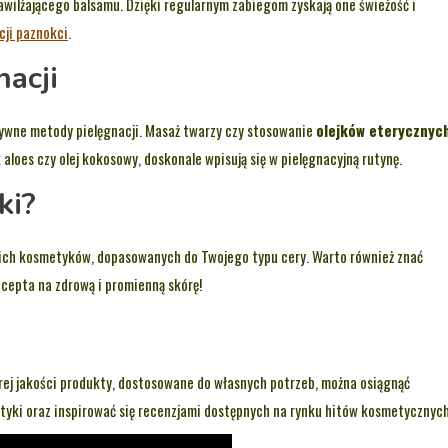
wilżającego balsamu. Dzięki regularnym zabiegom zyskają one świeżość i
cji paznokci
.
acji
ywne metody pielęgnacji. Masaż twarzy czy stosowanie
olejków eterycznyc
aloes czy olej kokosowy, doskonale wpisują się w pielęgnacyjną rutynę.
ki?
nich kosmetyków, dopasowanych do Twojego typu cery. Warto również znać
recepta na zdrową i promienną skórę!
brej jakości produkty, dostosowane do własnych potrzeb, można osiągnąć
tyki oraz inspirować się recenzjami dostępnych na rynku hitów kosmetycznych