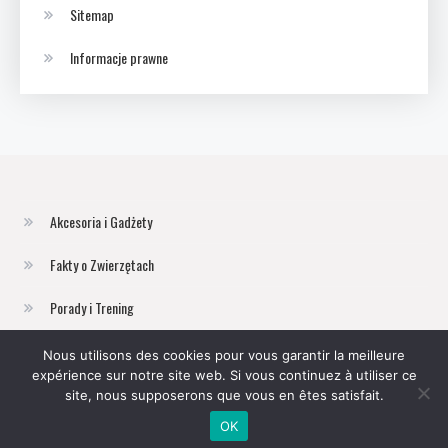
Sitemap
Informacje prawne
Akcesoria i Gadżety
Fakty o Zwierzętach
Porady i Trening
Zwierzęta Domowe
Nous utilisons des cookies pour vous garantir la meilleure
expérience sur notre site web. Si vous continuez à utiliser ce
Żywienie i Zdrowie
site, nous supposerons que vous en êtes satisfait.
OK