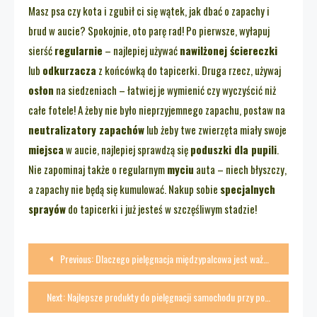
Masz psa czy kota i zgubił ci się wątek, jak dbać o zapachy i
brud w aucie? Spokojnie, oto parę rad! Po pierwsze, wyłapuj
sierść
regularnie
– najlepiej używać
nawilżonej ściereczki
lub
odkurzacza
z końcówką do tapicerki. Druga rzecz, używaj
osłon
na siedzeniach – łatwiej je wymienić czy wyczyścić niż
całe fotele! A żeby nie było nieprzyjemnego zapachu, postaw na
neutralizatory zapachów
lub żeby twe zwierzęta miały swoje
miejsca
w aucie, najlepiej sprawdzą się
poduszki dla pupili
.
Nie zapominaj także o regularnym
myciu
auta – niech błyszczy,
a zapachy nie będą się kumulować. Nakup sobie
specjalnych
sprayów
do tapicerki i już jesteś w szczęśliwym stadzie!
Nawigacja
Previous:
Dlaczego pielęgnacja międzypalcowa jest ważna dla naszych zwierzaków
wpisu
Next:
Najlepsze produkty do pielęgnacji samochodu przy posiadaniu zwierzęcia