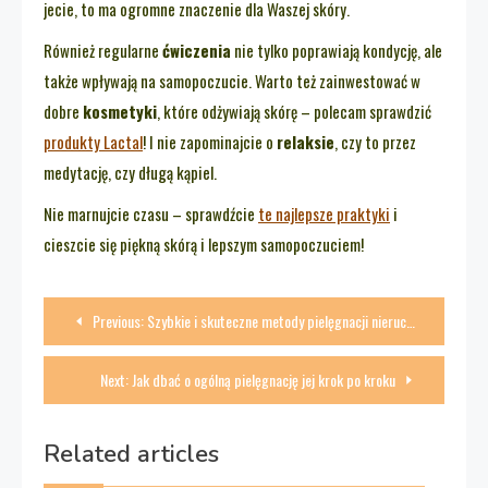
jecie, to ma ogromne znaczenie dla Waszej skóry.
Również regularne
ćwiczenia
nie tylko poprawiają kondycję, ale
także wpływają na samopoczucie. Warto też zainwestować w
dobre
kosmetyki
, które odżywiają skórę – polecam sprawdzić
produkty Lactal
! I nie zapominajcie o
relaksie
, czy to przez
medytację, czy długą kąpiel.
Nie marnujcie czasu – sprawdźcie
te najlepsze praktyki
i
cieszcie się piękną skórą i lepszym samopoczuciem!
Nawigacja
Previous:
Szybkie i skuteczne metody pielęgnacji nieruchomości
wpisu
Next:
Jak dbać o ogólną pielęgnację jej krok po kroku
Related articles