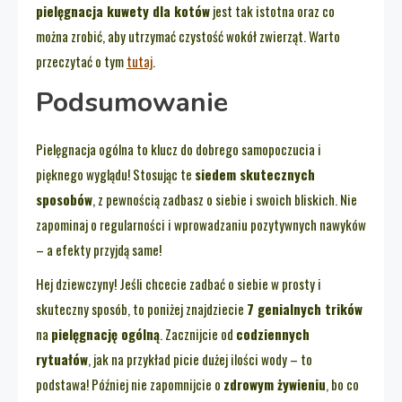
pielęgnacja kuwety dla kotów
jest tak istotna oraz co
można zrobić, aby utrzymać czystość wokół zwierząt. Warto
przeczytać o tym
tutaj
.
Podsumowanie
Pielęgnacja ogólna to klucz do dobrego samopoczucia i
pięknego wyglądu! Stosując te
siedem skutecznych
sposobów
, z pewnością zadbasz o siebie i swoich bliskich. Nie
zapominaj o regularności i wprowadzaniu pozytywnych nawyków
– a efekty przyjdą same!
Hej dziewczyny! Jeśli chcecie zadbać o siebie w prosty i
skuteczny sposób, to poniżej znajdziecie
7 genialnych trików
na
pielęgnację ogólną
. Zacznijcie od
codziennych
rytuałów
, jak na przykład picie dużej ilości wody – to
podstawa! Później nie zapomnijcie o
zdrowym żywieniu
, bo co