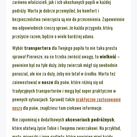
zarówno właścicieli, jak i ich ukochanych pupili w każdej
podróży. Warto je dobrze przemyśleć, bo komfort i
bezpieczeństwo zwierzęcia są nie do przecenienia. Zapewnienie
mu odpowiednich rzeczy sprawi, że każda przygoda, którą
przeżycie razem, będzie o wiele bardziej udana.
Wybór
transportera
dla Twojego pupila to nie taka prosta
sprawa! Pierwsze, na co trzeba zwrócić uwagę, to
wielkość
–
powinien być na tyle duży, żeby zwierzak mógł się swobodnie
poruszać, ale nie za duży, żeby nie latał w środku. Warto też
zainwestować w
nosze
dla psów, które różnią się od
tradycyjnych transporterów i mogą być super praktyczne w
pewnych sytuacjach. Sprawdź także
praktyczne zastosowanie
noszy
dla psów, znajdziesz tam ciekawe informacje.
Nie zapominaj o dodatkowych
akcesoriach podróżnych
,
które ułatwią życie Tobie i Twojemu zwierzakowi. Na przykład,
maty, miseczki i inne gadżety, które powinien mieć każdy