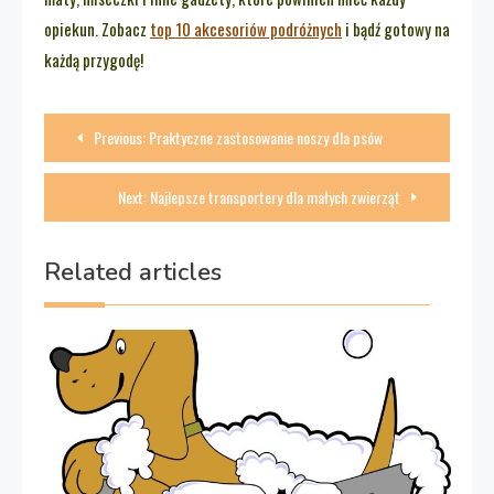
opiekun. Zobacz
top 10 akcesoriów podróżnych
i bądź gotowy na
każdą przygodę!
Nawigacja
Previous:
Praktyczne zastosowanie noszy dla psów
wpisu
Next:
Najlepsze transportery dla małych zwierząt
Related articles